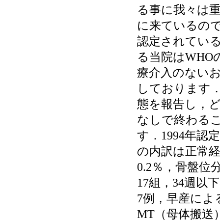
る事に我々は
に来ているの
認定されている
る当院はWHO
療介入のない
しております．
態を報告し，
なしで終わる
す．1994年認
の内訳は正常経膣
0.2％，骨盤位
17組，34週
7例，早産によ
MT（母体搬送