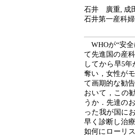
石井 廣重, 
石井第一産科
WHOが“安全
て先進国の産
してから早5年
奪い，女性が
て画期的な勧
おいて，この
うか．先達の
った我が国に
早く診断し治
如何にローリ