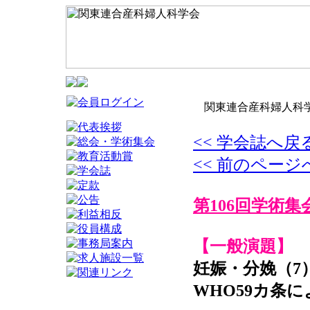
関東連合産科婦人科学
<< 学会誌へ戻
<< 前のページ
第106回学術集
【一般演題】
妊娠・分娩（7
WHO59カ条