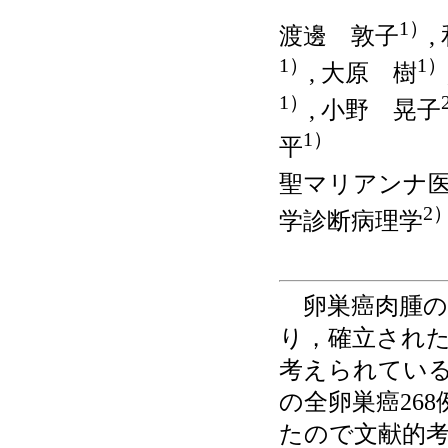
1）
渡邊 敦子
,
1）
1）
, 大原 樹
1）
, 小野 晃子
1）
平
聖マリアンナ
2
学診断病理学
卵巣癌肉腫の
り，確立され
考えられている
の全卵巣癌268
たので文献的考