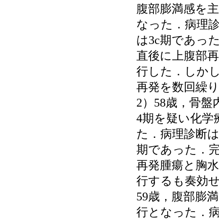
腹部膨満感を
なった．病理
は3c期であっ
直後に上腹部
行した．しか
再発を数回繰り
2）58歳，骨
4期を疑い化学
た．病理診断は
期であった．完
再発腫瘍と胸水
行するも奏効せ
59歳，腹部膨
行となった．