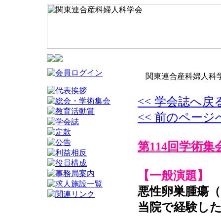
関東連合産科婦人科学
<< 学会誌へ戻
<< 前のページ
第114回学術集
【一般演題】
悪性卵巣腫瘍（
当院で経験した