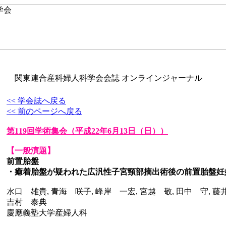
関東連合産科婦人科学会会誌 オンラインジャーナル
<< 学会誌へ戻る
<< 前のページへ戻る
第119回学術集会
（平成22年6月13日（日））
【一般演題】
前置胎盤
・癒着胎盤が疑われた広汎性子宮頸部摘出術後の前置胎盤妊
水口 雄貴, 青海 咲子, 峰岸 一宏, 宮越 敬, 田中 守, 藤
吉村 泰典
慶應義塾大学産婦人科