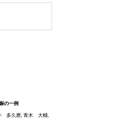
娠の一例
井 多久磨, 青木 大輔,