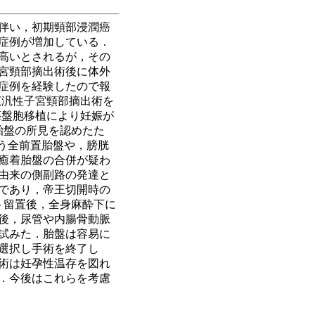
伴い，初期頸部浸潤癌
症例が増加している．
高いとされるが，その
宮頸部摘出術後に体外
症例を経験したので報
し広汎性子宮頸部摘出術を
胚盤胞移植により妊娠が
胎盤の所見を認めたた
覆う全前置胎盤や，膀胱
癒着胎盤の合併が疑わ
由来の側副路の発達と
であり，帝王切開時の
ト留置後，全身麻酔下に
後，尿管や内腸骨動脈
試みた．胎盤は容易に
選択し手術を終了し
出術は妊孕性温存を図れ
．今後はこれらを考慮