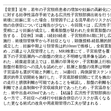
【背景】近年，若年の子宮頸癌患者の増加や妊娠の高齢化に
に対する妊孕性温存手術である広汎性子宮頸部摘出術を行う
術後に妊娠に至った場合，頚管因子による流早産のリスクが
他の合併症については報告が少ない．今回我々は，広汎性子
受精により妊娠が成立し，癒着胎盤が疑われた全前置胎盤の
告する．【症例】38歳，1経妊0経産．子宮頸癌Ib1期に対
施行．術後頚管狭窄から不妊症となり，顕微授精-経筋層的
成立した．妊娠中期より頚管長は約10mmで推移し，全前置
め，25週より入院管理とした．MRI検査にて，子宮前壁を
直下の子宮筋層内への胎盤の突出と不明瞭な境界像を認め，
れた．経腹超音波上では，筋層の菲薄化や，子宮動脈上行枝
胎盤付着部位への流入を認めたが，筋層と胎盤の境界は明瞭
子宮温存も選択可能と判断した．34週0日，両側尿管ステン
選択的帝王切開術を施行した．子宮底部横切開にて児を娩出
の走行と膀胱剥離が可能であることを確認し，胎盤の剥離を
剥離でき止血制御や子宮収縮良好であったため，子宮温存を
た．術中出血4920mlであった．【結論】広汎性子宮頸部摘
る一方で，不妊症への移行や妊娠合併症のリスクが高くなる
した更なる術式の改良や周産期管理の工夫が望まれる．