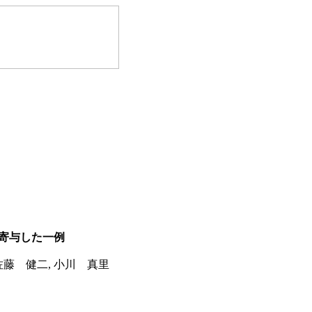
寄与した一例
 佐藤 健二, 小川 真里