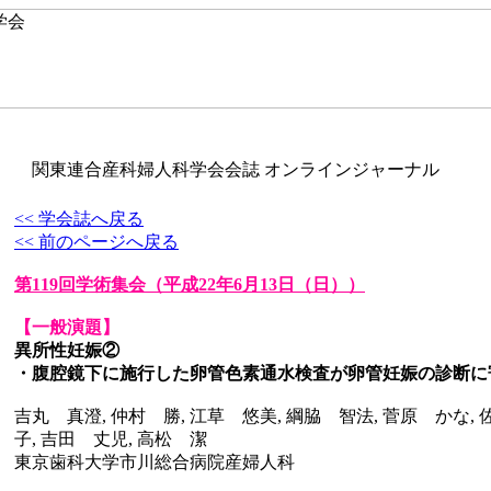
関東連合産科婦人科学会会誌 オンラインジャーナル
<< 学会誌へ戻る
<< 前のページへ戻る
第119回学術集会
（平成22年6月13日（日））
【一般演題】
異所性妊娠②
・腹腔鏡下に施行した卵管色素通水検査が卵管妊娠の診断に
吉丸 真澄, 仲村 勝, 江草 悠美, 綱脇 智法, 菅原 かな,
子, 吉田 丈児, 高松 潔
東京歯科大学市川総合病院産婦人科