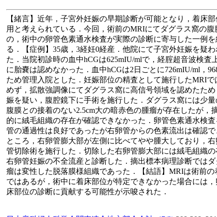
【緒言】近年，子宮外妊娠の早期診断が可能となり，着床部位
用と考えられている．今回，術前のMRIにてダグラス窩の腹
の，術中の卵管色素通水検査が実際の診断に寄与した一例を
る．【症例】35歳，3経妊0経産．他院にて子宮外妊娠を疑
た．当院初診時の血中hCGは625mIU/mlで，経腟超音波検
に胎嚢は認めなかった．血中hCGは2日ごとに726mIU/ml，96
ため管理入院とした．妊娠部位の精査として施行したMRIで
めず，拡散強調像にてダグラス窩に高信号領域を認めたため
娠を疑い，腹腔鏡下に手術を施行した．ダグラス窩には少量
腹膜との接着のない2.5cm大の暗赤色の腫瘤が存在したが，
的に絨毛組織の存在が確認できなかった．卵管色素通水検査
管の通過性は良好であったが右卵管からの色素流出は確認で
ところ，右卵管膨大部が左側に比べてやや腫大しており，右
管切除術を施行した．切除した右卵管膨大部には絨毛組織の
右卵管妊娠の不全流産と診断した．摘出標本病理診断ではダ
瘤は変性した脱落膜様組織であった．【結語】MRIは術前の
ではあるが，術中に着床部位が特定できなかった場合には，
床部位の診断に貢献する可能性が示唆された．