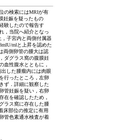
の検索にはMRIが有
膜妊娠を疑ったもの
経験したので報告す
われ，当院へ紹介となっ
査上，子宮内と両側付属器
8mIU/mlと上昇を認めた
は両側卵管の腫大は認
，ダグラス窩の腹膜妊
の血性腹水とともに，
摘出した腫瘤内には肉眼
を行ったところ，左卵
きず．詳細に観察した
卵管妊娠を疑い，右卵
存在を確認したため，
グラス窩に存在した腫
着床部位の推定に有用
卵管色素通水検査が着