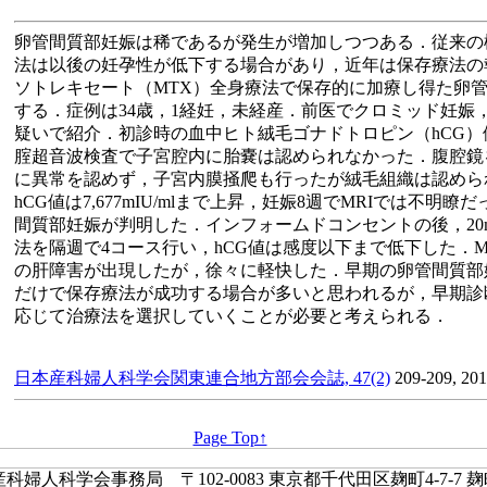
卵管間質部妊娠は稀であるが発生が増加しつつある．従来の
法は以後の妊孕性が低下する場合があり，近年は保存療法の
ソトレキセート（MTX）全身療法で保存的に加療し得た卵管
する．症例は34歳，1経妊，未経産．前医でクロミッド妊娠
疑いで紹介．初診時の血中ヒト絨毛ゴナドトロピン（hCG）値は5,
腟超音波検査で子宮腔内に胎嚢は認められなかった．腹腔鏡
に異常を認めず，子宮内膜掻爬も行ったが絨毛組織は認めら
hCG値は7,677mIU/mlまで上昇，妊娠8週でMRIでは不明
間質部妊娠が判明した．インフォームドコンセントの後，20m
法を隔週で4コース行い，hCG値は感度以下まで低下した．
の肝障害が出現したが，徐々に軽快した．早期の卵管間質部
だけで保存療法が成功する場合が多いと思われるが，早期診
応じて治療法を選択していくことが必要と考えられる．
日本産科婦人科学会関東連合地方部会会誌, 47(2)
209-209, 20
Page Top↑
婦人科学会事務局 〒102-0083 東京都千代田区麹町4-7-7 