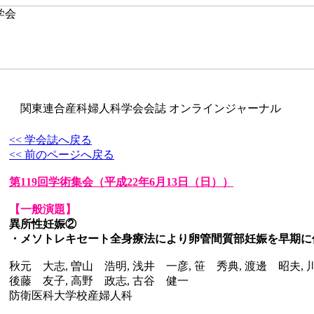
関東連合産科婦人科学会会誌 オンラインジャーナル
<< 学会誌へ戻る
<< 前のページへ戻る
第119回学術集会
（平成22年6月13日（日））
【一般演題】
異所性妊娠②
・メソトレキセート全身療法により卵管間質部妊娠を早期に
秋元 大志, 曽山 浩明, 浅井 一彦, 笹 秀典, 渡邊 昭夫, 
後藤 友子, 高野 政志, 古谷 健一
防衛医科大学校産婦人科