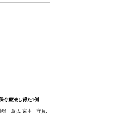
保存療法し得た1例
川嶋 章弘, 宮本 守員,