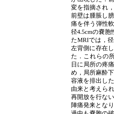
変を指摘され，
前壁は腫脹し
痛を伴う弾性
径4.5cmの嚢
たMRIでは，
左背側に存在
た．これらの所
日に局所の疼痛
め，局所麻酔
容液を排出し
由来と考えら
再開放を行ない
陣痛発来となり
過中も嚢胞の