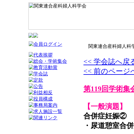
関東連合産科婦人科学
<< 学会誌へ戻
<< 前のページ
第119回学術集
【一般演題】
合併症妊娠②
・尿道憩室合併