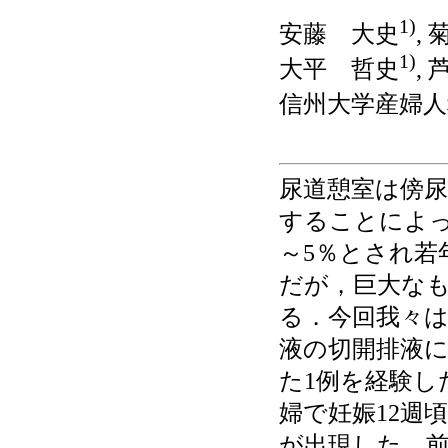
1)
安藤 大史
,
1)
大平 哲史
,
信州大学産婦人
尿道憩室は傍
することによっ
～5％とされ若
だが，巨大な
る．今回我々
液の切開排液
た1例を経験し
婦で妊娠12週
が出現した．