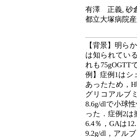
有澤 正義, 砂
都立大塚病院産
【背景】明らかな
は知られている
れも75gOG
例】症例1はシ
あったため，H
グリコアルブミ
8.6g/dlで小
った．症例2は
6.4％，GAは
9.2g/dl，ア