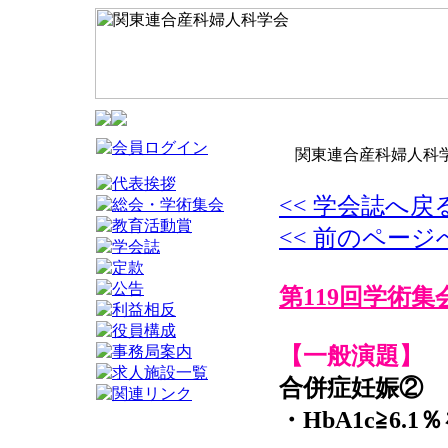
関東連合産科婦人科学
<< 学会誌へ戻
<< 前のページ
第119回学術集
【一般演題】
合併症妊娠②
・HbA1c≧6