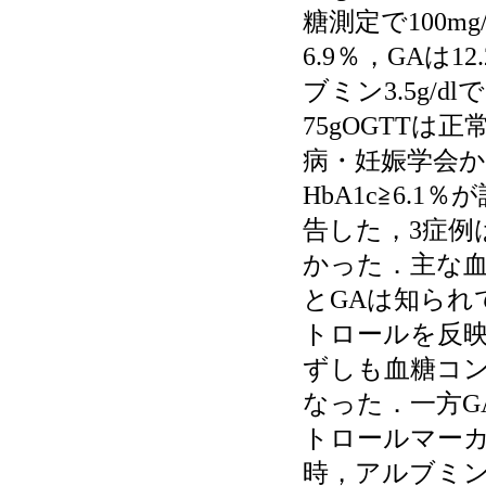
糖測定で100m
6.9％，GAは1
ブミン3.5g/
75gOGTT
病・妊娠学会
HbA1c≧6.
告した，3症例
かった．主な血
とGAは知られ
トロールを反
ずしも血糖コ
なった．一方G
トロールマーカ
時，アルブミ