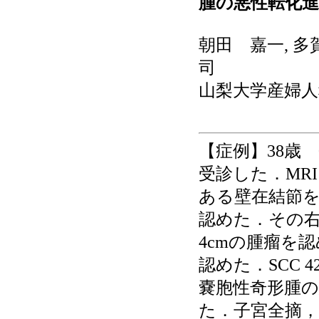
腫の悪性転化進
朝田 嘉一, 多
司
山梨大学産婦人
【症例】38歳
受診した．MR
ある壁在結節を
認めた．その右
4cmの腫瘤を
認めた．SCC 
嚢胞性奇形腫
た．子宮全摘，