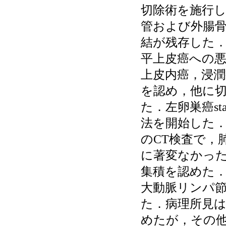
切除術を施行
管および外腸骨
結が残存した
平上皮癌への
上皮内癌，浸
を認め，他に
た．左卵巣癌sta
法を開始した．
のCT検査で，
に著変なかった
集積を認めた．
大動脈リンパ
た．病理所見
めたが，その