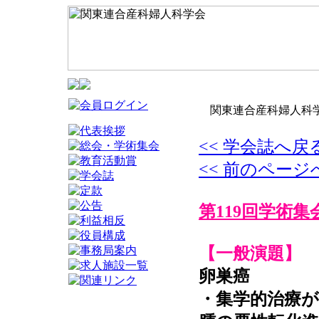
関東連合産科婦人科学
<< 学会誌へ戻
<< 前のページ
第119回学術集
【一般演題】
卵巣癌
・集学的治療