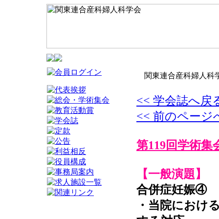
関東連合産科婦人科学
<< 学会誌へ戻
<< 前のページ
第119回学術集
【一般演題】
合併症妊娠④
・当院におけ