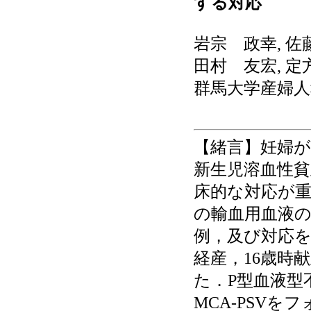
する対応
岩宗 政幸, 佐藤
田村 友宏, 定
群馬大学産婦人
【緒言】妊婦
新生児溶血性
床的な対応が
の輸血用血液の
例，及び対応を
経産，16歳時
た．P型血液型
MCA-PSV