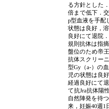
る方針とした．
倍まで低下．交
p型血液を手配
状態は良好，
良好にて退院．
規則抗体は指
盤位のため帝
抗体スクリーニン
型Gy（a-）の
児の状態は良
経過良好にて退
て抗Jra抗体
自然陣発を待つ
来，妊娠40週