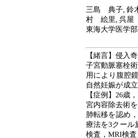
三島 典子, 鈴
村 絵里, 呉屋
東海大学医学部
【緒言】侵入
子宮動脈塞栓術
用により腹腔
自然妊娠が成
【症例】26歳
宮内容除去術を
肺転移を認め，侵
療法を3クール
検査，MRI検