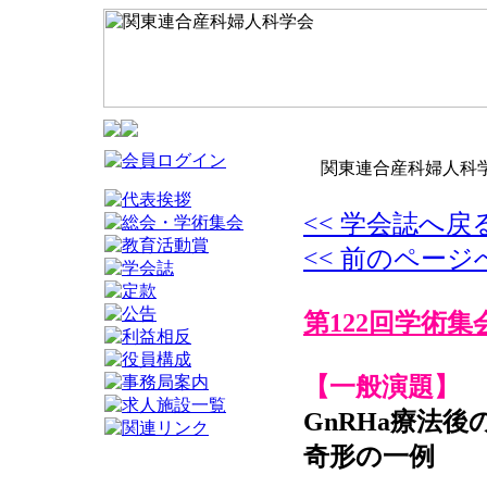
関東連合産科婦人科学
<< 学会誌へ戻
<< 前のページ
第122回学術集
【一般演題】
GnRHa療法
奇形の一例