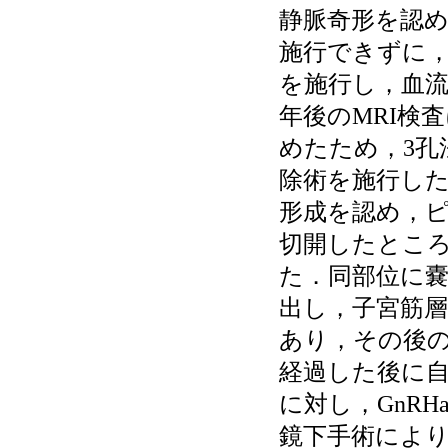
静脈奇形を認
施行できずに，
を施行し，血流
年後のMRI検
めたため，3孔法
除術を施行し
形成を認め，
切開したとこ
た．同部位に
出し，子宮筋
あり，その後の
経過した後に
に対し，GnR
鏡下手術によ