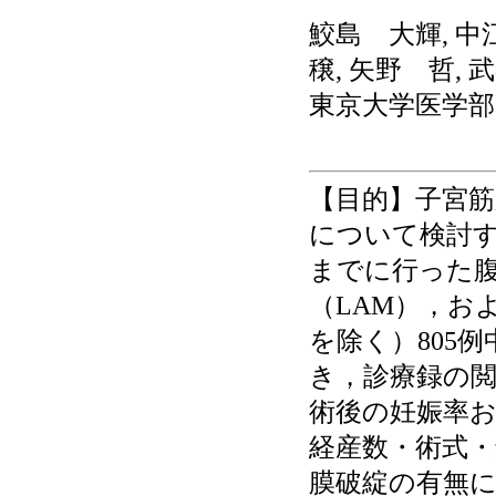
鮫島 大輝, 中
穣, 矢野 哲,
東京大学医学部
【目的】子宮
について検討する
までに行った腹
（LAM），お
を除く）805
き，診療録の閲
術後の妊娠率
経産数・術式・
膜破綻の有無