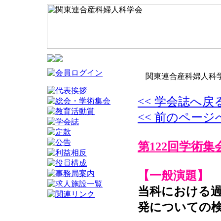
関東連合産科婦人科学
<< 学会誌へ戻
<< 前のページ
第122回学術集
【一般演題】
当科における過
発についての