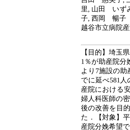
里, 山田 いず
子, 西岡 暢子
越谷市立病院産
【目的】埼玉県
1％が助産院分
より7施設の助
でに延べ581
産院における
婦人科医師の
後の改善を目
た．【対象】平
産院分娩希望