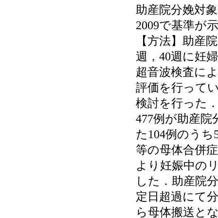
助産院分娩対
2009で基準
【方法】助産院
週，40週に妊
超音波検査に
評価を行って
検討を行った．
477例が助産
た104例のうち
等の母体合併症
より妊娠中の
した．助産院分
定日超過にて分
ら母体搬送とな