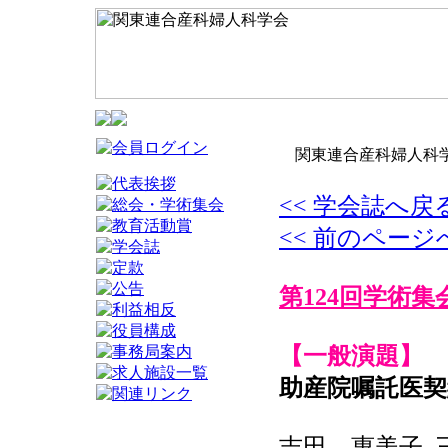
関東連合産科婦人科学
<< 学会誌へ戻
<< 前のページ
第124回学術集
【一般演題】
助産院嘱託医
吉田 惠美子, 