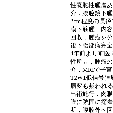
性嚢胞性腫瘤
介．腹腔鏡下
2cm程度の長
膜下筋腫．内容
回収，腫瘤を分
後下腹部痛完全
4年前より前医
性所見，腫瘤
介．MRIで子
T2W1低信号
病変も疑われ
出術施行．肉眼
膜に強固に癒
断，腹腔外へ回