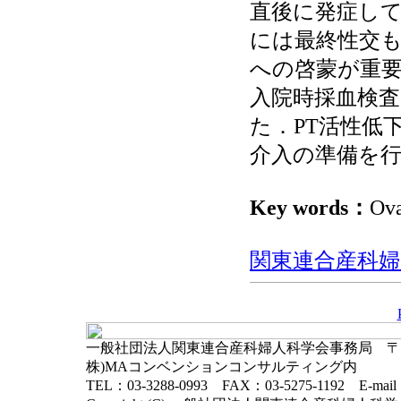
直後に発症し
には最終性交
への啓蒙が重
入院時採血検査
た．PT活性低
介入の準備を
Key words：
Ova
関東連合産科婦人科
一般社団法人関東連合産科婦人科学会事務局 〒102-
株)MAコンベンションコンサルティング内
TEL：03-3288-0993 FAX：03-5275-1192 E-mai