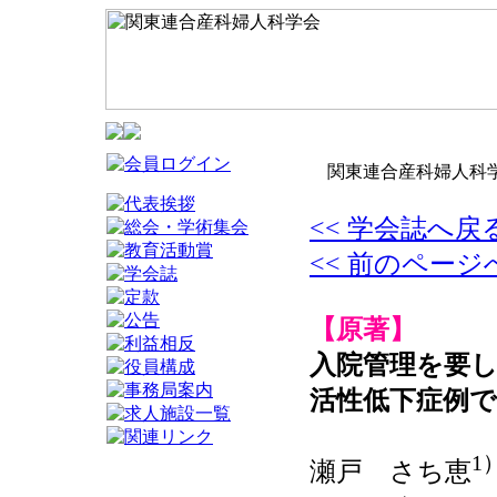
関東連合産科婦人科学
<< 学会誌へ戻
<< 前のページ
【原著】
入院管理を要し
活性低下症例
1
瀬戸 さち恵