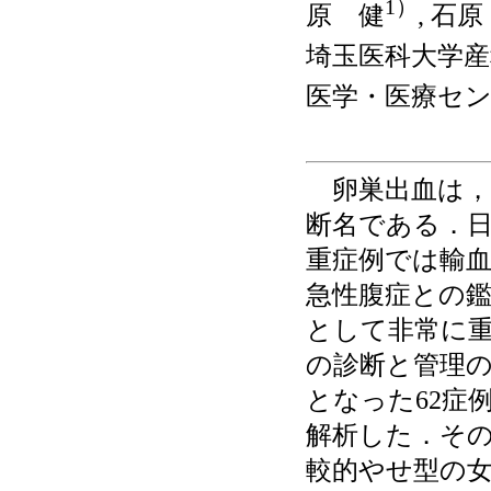
1）
原 健
, 石
埼玉医科大学産
医学・医療セ
卵巣出血は，
断名である．
重症例では輸
急性腹症との
として非常に
の診断と管理
となった62症
解析した．その
較的やせ型の女