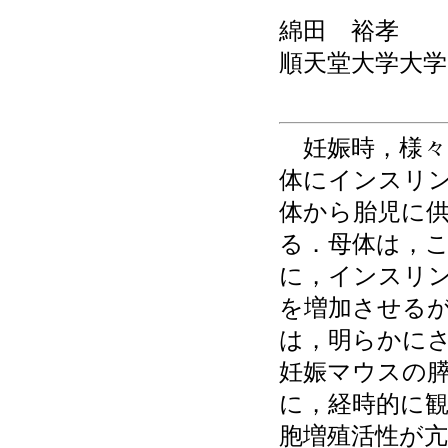
綿田 裕孝
順天堂大学大学
妊娠時，様々
体にインスリ
体から胎児に
る．母体は，
に，インスリン
を増加させる
は，明らかに
妊娠マウスの膵
に，経時的に観
胞増殖活性が