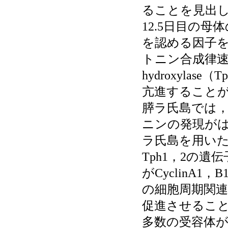
ることを見出
12.5日目の
を認める因子をM
トニン合成律速段階
hydroxyla
亢進すること
膵ラ氏島では
ニンの発現が
ラ氏島を用い
Tph1，2の
がCyclinA
の細胞周期関
促進させるこ
多数の受容体