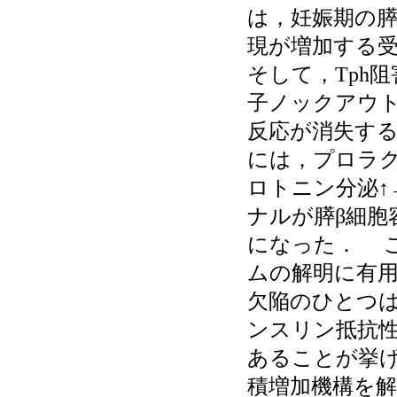
は，妊娠期の膵
現が増加する受
そして，Tph阻
子ノックアウト
反応が消失す
には，プロラク
ロトニン分泌↑→
ナルが膵β細胞
になった． 
ムの解明に有用
欠陥のひとつ
ンスリン抵抗性
あることが挙げ
積増加機構を解