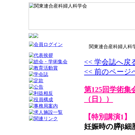
関東連合産科婦人科学
<< 学会誌へ戻
<< 前のページ
第125回学術集
（日））
【特別講演1】
妊娠時の膵β細