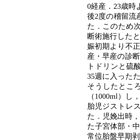
0経産．23歳
後2度の稽留流
た．このため
断術施行したと
娠初期より不
産・早産の診
トドリンと硫
35週に入った
そうしたところ
（1000ml）
胎児ジストレ
た．児娩出時
た子宮体部・
常位胎盤早期剥