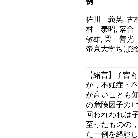
例
佐川 義英, 古
村 泰昭, 落合
敏雄, 梁 善光
帝京大学ちば
【緒言】子宮奇
が，不妊症・
が高いことも
の危険因子の1
回われわれは
至ったものの，
た一例を経験し