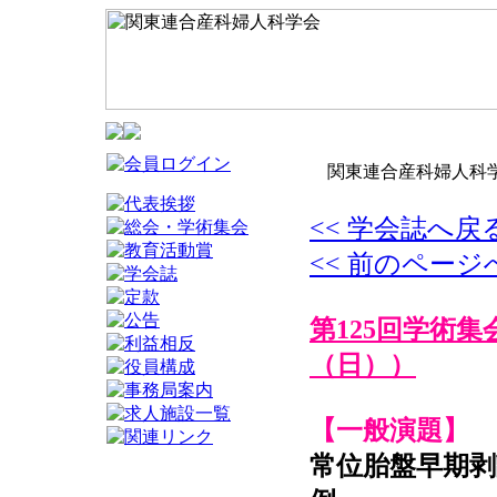
関東連合産科婦人科学
<< 学会誌へ戻
<< 前のページ
第125回学術集
（日））
【一般演題】
常位胎盤早期