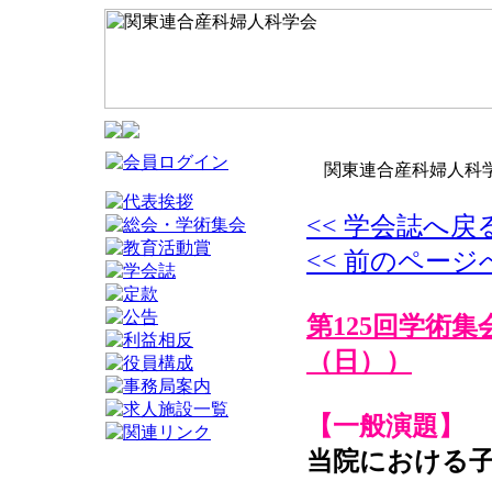
関東連合産科婦人科学
<< 学会誌へ戻
<< 前のページ
第125回学術集
（日））
【一般演題】
当院における子