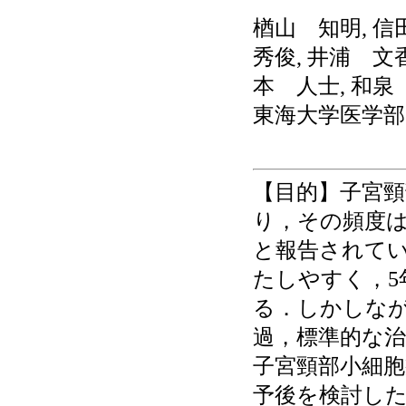
楢山 知明, 信
秀俊, 井浦 文香
本 人士, 和泉
東海大学医学部
【目的】子宮
り，その頻度は
と報告されて
たしやすく，5
る．しかしな
過，標準的な
子宮頸部小細胞
予後を検討した．