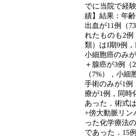
でに当院で経験
績】結果：年齢は
出血が11例（
れたものも2例
類）はI期9例，
小細胞癌のみが1
＋腺癌が3例（
（7%），小細
手術のみが1例
療が1例，同時
あった．術式は
+傍大動脈リン
った化学療法のレ
であった．15例