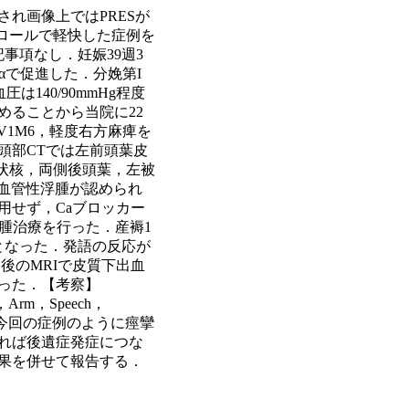
れ画像上ではPRESが
コントロールで軽快した症例を
事項なし．妊娠39週3
αで促進した．分娩第I
140/90mmHg程度
めることから当院に22
4V1M6，軽度右方麻痺を
頭部CTでは左前頭葉皮
側尾状核，両側後頭葉，左被
ら血管性浮腫が認められ
用せず，Caブロッカー
浮腫治療を行った．産褥1
となった．発語の反応が
後のMRIで皮質下出血
なった．【考察】
，Arm，Speech，
，今回の症例のように痙攣
れば後遺症発症につな
果を併せて報告する．