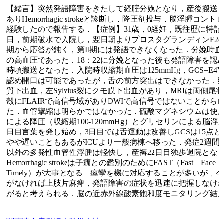
【緒言】突然発語障害をきたして経腟分娩となり，産後搬送さ
ありHemorrhagic strokeと診断し，降圧剤投与，脳浮腫
経験したので報告する．【症例】31歳，0経妊，既往歴に特記
日，前期破水で入院し，翌日朝よりプロスタグランディンF2
期から応答が鈍く，第II期には発語できなくなった．分娩時血圧は
の高血圧であった．18：22に分娩となった後も発語障害を認
時頃搬送となった．入院時収縮期血圧は125mmHg，GCS=E
認め開口は可能であったが，舌の前方突出はできなかった．
質下出血，左Sylvius裂にクモ膜下出血があり，MRIは両
殻にFLAIRで高信号域がありDWIで高信号ではないことか
た．血管攣縮は明らかではなかった．硫酸マグネシウムは使
による降圧（収縮期100-120mmHg）とグリセリンによる脳
日目言葉を発し始め，3日目では舌運動は改善しGCSは15点
やや遅いこともあるがICUより一般病棟へ移った．発症2週間
以外の多発性血管性浮腫は軽快し，産褥22日目独歩退院と
Hemorrhagic strokeは子癇との鑑別のためにFAST（Fast，Face
Timely）が大事となる．痙攣を機に対応することが多いが
がなければ上肢片麻痺，発語障害の症状を迅速に把握しなけ
がると考えられる．脳の近赤外線酸素飽和度モニタリング結