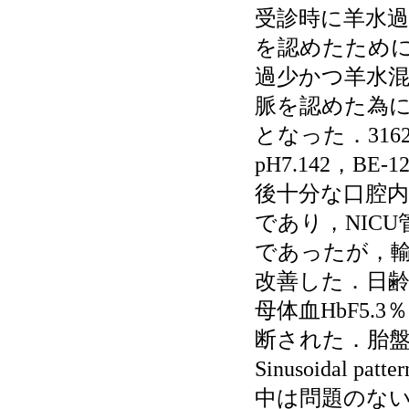
受診時に羊水過
を認めたため
過少かつ羊水
脈を認めた為
となった．3162g
pH7.142，B
後十分な口腔
であり，NICU
であったが，
改善した．日齢
母体血HbF5.3
断された．胎
Sinusoida
中は問題のない