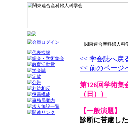
関東連合産科婦人科学
<< 学会誌へ戻
<< 前のページ
第126回学術集
（日））
【一般演題】
診断に苦慮した