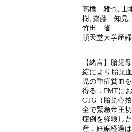
高橋 雅也, 山
樹, 齋藤 知見,
竹田 省
順天堂大学産婦
【緒言】胎児母
綻により胎児
児の重症貧血
得る．FMTにおいて
CTG（胎児心
全で緊急帝王切
症例を経験した
産．妊娠経過は