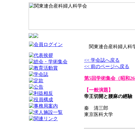
関東連合産科婦人科学
<< 学会誌へ戻る
<< 前のページへ戻る
第5回学術集会
（昭和26
【一般演題】
帝王切開と腰麻の經驗
秦 清三郎
東京医科大学