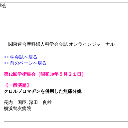
関東連合産科婦人科学会会誌 オンラインジャーナル
<< 学会誌へ戻る
<< 前のページへ戻る
第12回学術集会
（昭和30年５月２１日）
【一般演題】
クロルプロマヂンを併用した無痛分娩
長内 国臣, 深田 良雄
横浜警友病院