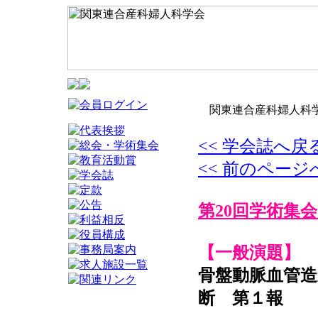
関東連合産科婦人科学
<< 学会誌へ戻
<< 前のページ
第20回学術集会
【一般演題】
骨盤動脈血管造影術（
断 第１報