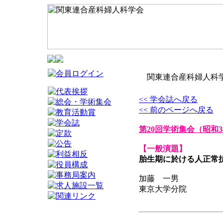
関東連合産科婦人科学
<< 学会誌へ戻る
<< 前のページへ戻る
第20回学術集会
（昭和3
【一般演題】
胎生期に於ける人正常
加藤 一男
東京大学分院