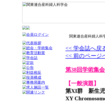
関東連合産科婦人科学
<< 学会誌へ戻
<< 前のページ
第38回学術集会
【一般演題】
第XI群 新生
XY Chromoso