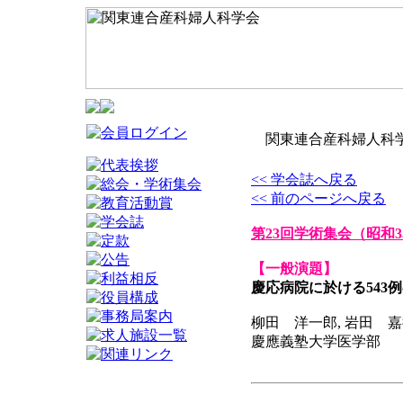
関東連合産科婦人科学
<< 学会誌へ戻る
<< 前のページへ戻る
第23回学術集会
（昭和3
【一般演題】
慶応病院に於ける543
柳田 洋一郎, 岩田 
慶應義塾大学医学部