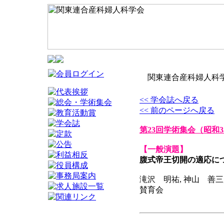
関東連合産科婦人科学
<< 学会誌へ戻る
<< 前のページへ戻る
第23回学術集会
（昭和3
【一般演題】
腹式帝王切開の適応に
滝沢 明祐, 神山 善三
賛育会