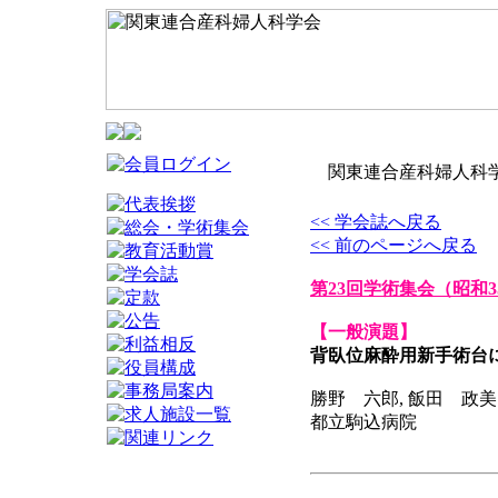
関東連合産科婦人科学
<< 学会誌へ戻る
<< 前のページへ戻る
第23回学術集会
（昭和3
【一般演題】
背臥位麻酔用新手術台
勝野 六郎, 飯田 政美
都立駒込病院