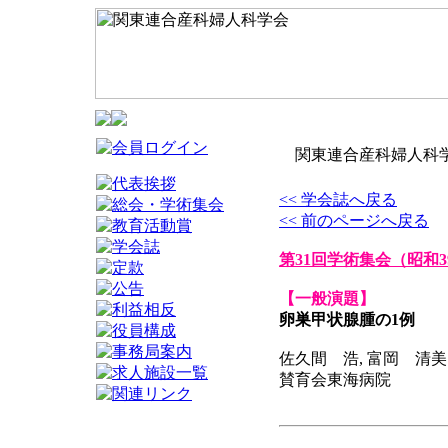
関東連合産科婦人科学
<< 学会誌へ戻る
<< 前のページへ戻る
第31回学術集会
（昭和3
【一般演題】
卵巣甲状腺腫の1例
佐久間 浩, 富岡 清美
賛育会東海病院