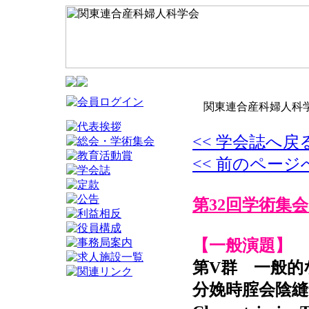
関東連合産科婦人科学
<< 学会誌へ戻
<< 前のページ
第32回学術集会
【一般演題】
第V群 一般的
分娩時腟会陰縫