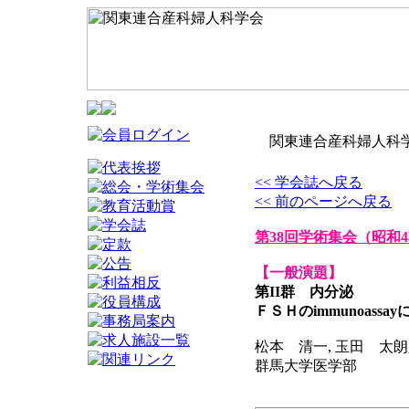
関東連合産科婦人科学
<< 学会誌へ戻る
<< 前のページへ戻る
第38回学術集会
（昭和4
【一般演題】
第II群 内分泌
ＦＳＨのimmunoassa
松本 清一, 玉田 太朗
群馬大学医学部