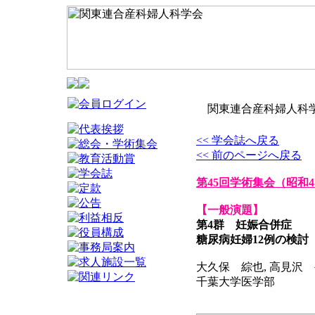
関東連合産科婦人科学
<< 学会誌へ戻る
<< 前のページへ戻る
第45回学術集会
（昭和4
【一般演題】
第4群 妊娠合併症
糖尿病妊婦12例の検討
大久保 綜也, 高見沢 
千葉大学医学部