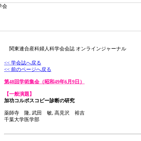
関東連合産科婦人科学会会誌 オンラインジャーナル
<< 学会誌へ戻る
<< 前のページへ戻る
第48回学術集会
（昭和49年6月9日）
【一般演題】
加功コルポスコピー診断の研究
薬師寺 隆, 武田 敏, 高見沢 裕吉
千葉大学医学部