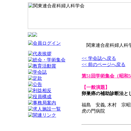
関東連合産科婦人科学
<< 学会誌へ戻る
<< 前のページへ戻る
第51回学術集会
（昭和5
【一般演題】
卵巣癌の補助診断法と
福島 安義, 木村 宗昭
虎の門病院