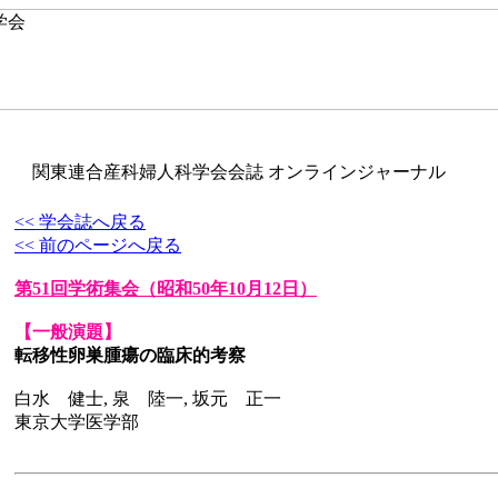
関東連合産科婦人科学会会誌 オンラインジャーナル
<< 学会誌へ戻る
<< 前のページへ戻る
第51回学術集会
（昭和50年10月12日）
【一般演題】
転移性卵巣腫瘍の臨床的考察
白水 健士, 泉 陸一, 坂元 正一
東京大学医学部