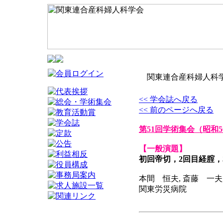
関東連合産科婦人科学
<< 学会誌へ戻る
<< 前のページへ戻る
第51回学術集会
（昭和5
【一般演題】
初回帝切，2回目経腟，
本間 恒夫, 斎藤 一夫
関東労災病院