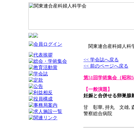
関東連合産科婦人科学
<< 学会誌へ戻る
<< 前のページへ戻る
第51回学術集会
（昭和5
【一般演題】
妊娠と合併せる卵巣腺
甘 彰華, 持丸 文雄,
警察総合病院