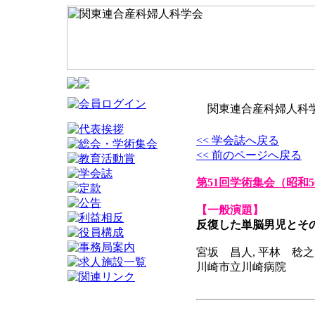
関東連合産科婦人科学
<< 学会誌へ戻る
<< 前のページへ戻る
第51回学術集会
（昭和5
【一般演題】
反復した単脳男児とそ
宮坂 昌人, 平林 稔之,
川崎市立川崎病院