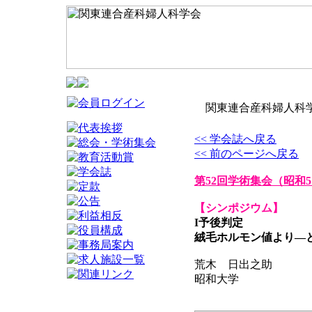
関東連合産科婦人科学
<< 学会誌へ戻る
<< 前のページへ戻る
第52回学術集会
（昭和5
【シンポジウム】
I予後判定
絨毛ホルモン値より―
荒木 日出之助
昭和大学