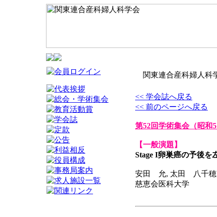
関東連合産科婦人科学
<< 学会誌へ戻る
<< 前のページへ戻る
第52回学術集会
（昭和5
【一般演題】
Stage I卵巣癌の予
安田 允, 太田 八千穂,
慈恵会医科大学