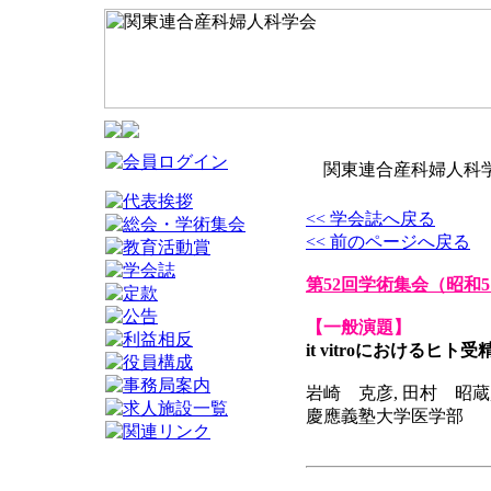
関東連合産科婦人科学
<< 学会誌へ戻る
<< 前のページへ戻る
第52回学術集会
（昭和5
【一般演題】
it vitroにおけるヒト
岩崎 克彦, 田村 昭蔵
慶應義塾大学医学部