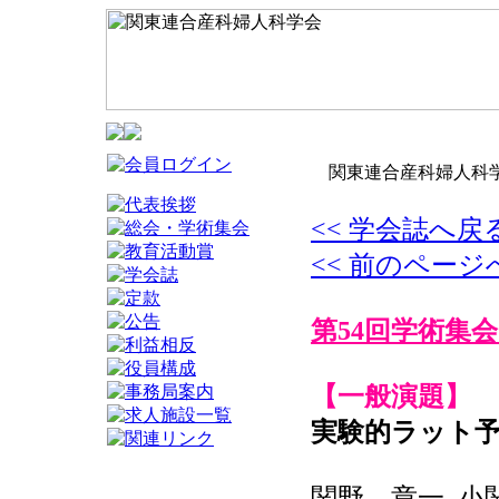
関東連合産科婦人科学
<< 学会誌へ戻
<< 前のページ
第54回学術集会
【一般演題】
実験的ラット
関野 章一, 小