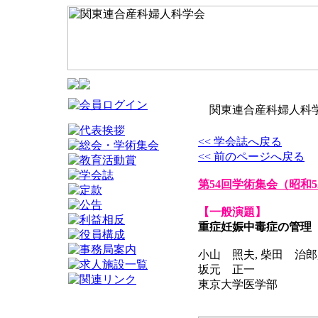
関東連合産科婦人科学
<< 学会誌へ戻る
<< 前のページへ戻る
第54回学術集会
（昭和5
【一般演題】
重症妊娠中毒症の管理
小山 照夫, 柴田 治郎,
坂元 正一
東京大学医学部