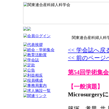
関東連合産科婦人科学
<< 学会誌へ戻
<< 前のページ
第54回学術集会
【一般演題】
Microsurg
篠塚 孝男, 井