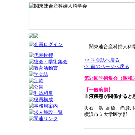
関東連合産科婦人科学
<< 学会誌へ戻る
<< 前のページへ戻る
第54回学術集会
（昭和5
【一般演題】
血液疾患が関係すると
輿石 浩, 高橋 尚彦,
横浜市立大学医学部