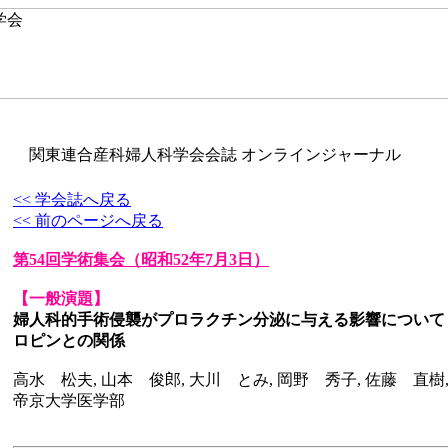
関東連合産科婦人科学会会誌 オンラインジャーナル
<< 学会誌へ戻る
<< 前のページへ戻る
第54回学術集会
（昭和52年7月3日）
【一般演題】
婦人科的手術侵襲がプロラクチン分泌に与える影響について
ロピンとの関係
高水 松夫, 山本 俊郎, 大川 とみ, 岡野 秀子, 佐藤 直樹
帝京大学医学部