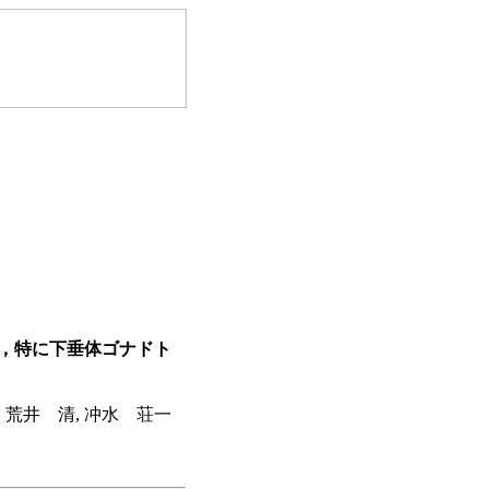
，特に下垂体ゴナドト
, 荒井 清, 冲水 荘一