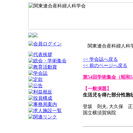
関東連合産科婦人科学
<< 学会誌へ戻る
<< 前のページへ戻る
第54回学術集会
（昭和5
【一般演題】
生活児を得た部分性胞
登坂 則夫, 大久保 正
国立横須賀病院