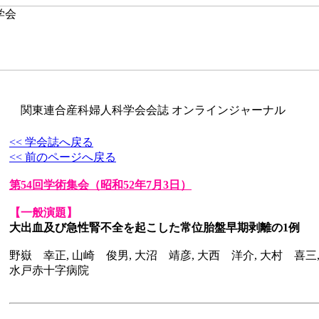
関東連合産科婦人科学会会誌 オンラインジャーナル
<< 学会誌へ戻る
<< 前のページへ戻る
第54回学術集会
（昭和52年7月3日）
【一般演題】
大出血及び急性腎不全を起こした常位胎盤早期剥離の1例
野嶽 幸正, 山崎 俊男, 大沼 靖彦, 大西 洋介, 大村 喜三
水戸赤十字病院