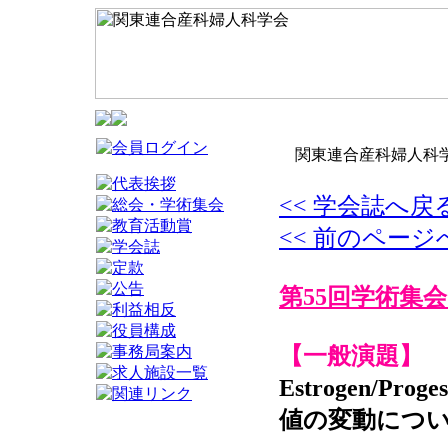
関東連合産科婦人科学
<< 学会誌へ戻
<< 前のページ
第55回学術集会
【一般演題】
Estrogen/P
値の変動につ