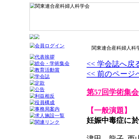
関東連合産科婦人科学
<< 学会誌へ戻
<< 前のページ
第57回学術集会
【一般演題】
妊娠中毒症に
津田 龍子, 西