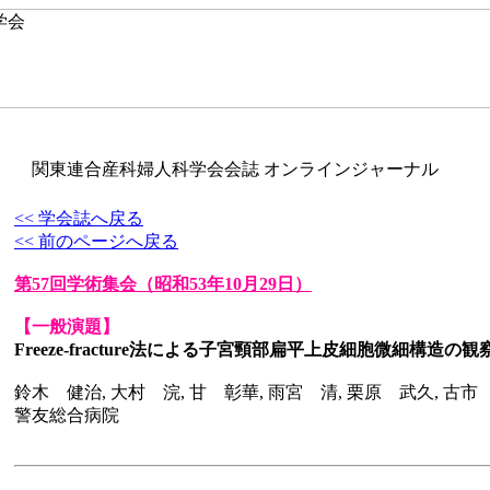
関東連合産科婦人科学会会誌 オンラインジャーナル
<< 学会誌へ戻る
<< 前のページへ戻る
第57回学術集会
（昭和53年10月29日）
【一般演題】
Freeze-fracture法による子宮頸部扁平上皮細胞微細構造の観
鈴木 健治, 大村 浣, 甘 彰華, 雨宮 清, 栗原 武久, 古市
警友総合病院